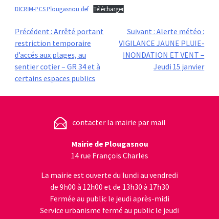
DICRIM-PCS Plougasnou def
Télécharger
Navigation
Précédent :
Arrêté portant
Suivant :
Alerte météo :
restriction temporaire
VIGILANCE JAUNE PLUIE-
de
d’accés aux plages, au
INONDATION ET VENT –
sentier cotier – GR 34 et à
Jeudi 15 janvier
l’article
certains espaces publics
contacter la mairie par mail
Mairie de Plougasnou
14 rue François Charles
La mairie est ouverte du lundi au vendredi
de 9h00 à 12h00 et de 13h30 à 17h30
Fermée au public le jeudi après-midi
Service urbanisme fermé au public le jeudi