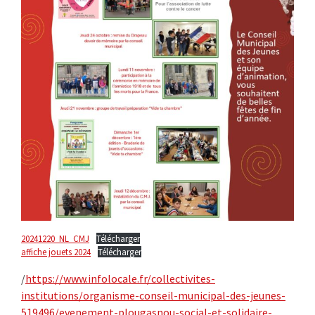
20241220_NL_CMJ
Télécharger
affiche jouets 2024
Télécharger
/
https://www.infolocale.fr/collectivites-
institutions/organisme-conseil-municipal-des-jeunes-
519496/evenement-plougasnou-social-et-solidaire-