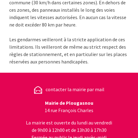
commune (30 km/h dans certaines zones). En dehors de
ces zones, des panneaux installés le long des voies
indiquent les vitesses autorisées. En aucun cas la vitesse
ne doit excéder 80 km par heure.
Les gendarmes veilleront à la stricte application de ces
limitations. Ils veilleront de même au strict respect des
règles de stationnement, et en parti­culier sur les places
réservées aux personnes handicapées.
contacter la mairie par mail
Mairie de Plougasnou
14 rue François Charles
La mairie est ouverte du lundi au vendredi
de 9h00 à 12h00 et de 13h30 à 17h30
Fermée au public le jeudi après-midi