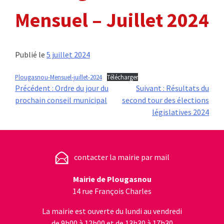
Mensuel – Juillet 2024
Publié le
5 juillet 2024
Plougasnou-Mensuel-juillet-2024
Télécharger
Navigation
Précédent :
Ordre du jour du
Suivant :
Résultats du
prochain conseil municipal
second tour des élections
de
législatives 2024
l’article
contacter la mairie par mail
Mairie de Plougasnou
14 rue François Charles
La mairie est ouverte du lundi au vendredi
de 9h00 à 12h00 et de 13h30 à 17h30