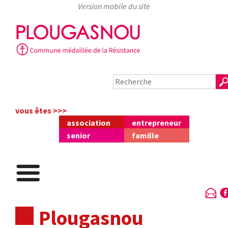
Skip
to
content
vous êtes >>>
association
entrepreneur
senior
famille
Plougasnou