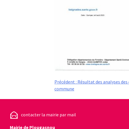
Navigation
Précédent :
Résultat des analyses des 
commune
de
l’article
contacter la mairie par mail
Mairie de Plougasnou