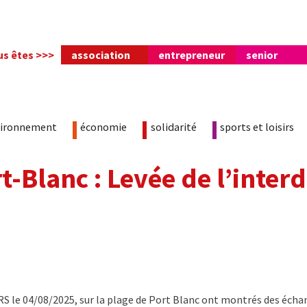
us êtes >>>
association
entrepreneur
senior
vironnement
économie
solidarité
sports et loisirs
t-Blanc : Levée de l’interd
ARS le 04/08/2025, sur la plage de Port Blanc ont montrés des écha