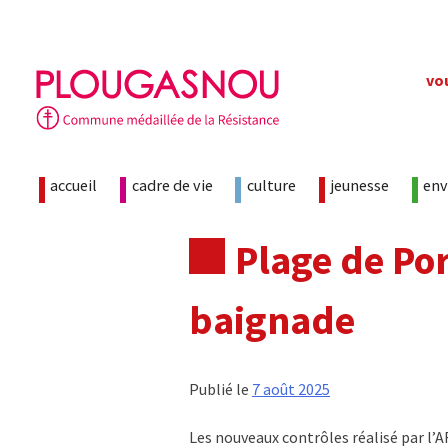
Skip
vo
to
content
accueil
cadre de vie
culture
jeunesse
en
Plage de Por
baignade
Publié le
7 août 2025
Les nouveaux contrôles réalisé par l’