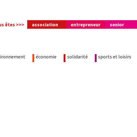
us êtes >>>
association
entrepreneur
senior
vironnement
économie
solidarité
sports et loisirs