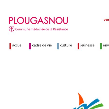
Skip
vo
to
content
accueil
cadre de vie
culture
jeunesse
en