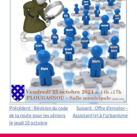
Navigation
Précédent :
Révision du code
Suivant :
Offre d’emploi –
de la route pour les séniors
Assistant(e) à l’urbanisme
de
le jeudi 10 octobre