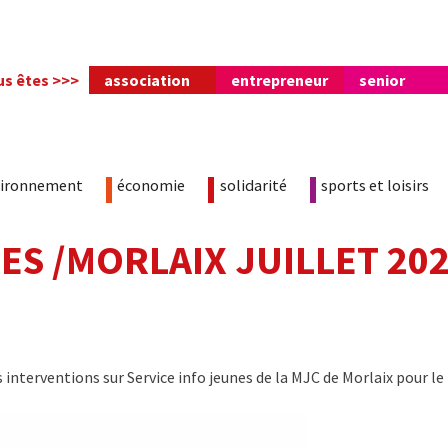
us êtes >>>
association
entrepreneur
senior
vironnement
économie
solidarité
sports et loisirs
ES /MORLAIX JUILLET 20
 interventions sur Service info jeunes de la MJC de Morlaix pour le 