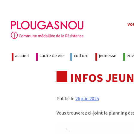
Skip
vo
to
content
accueil
cadre de vie
culture
jeunesse
en
INFOS JEUN
Publié le
26 juin 2025
Vous trouverez ci-joint le planning des