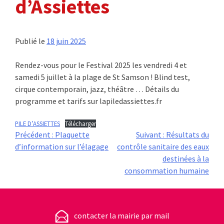
d’Assiettes
Publié le
18 juin 2025
Rendez-vous pour le Festival 2025 les vendredi 4 et
samedi 5 juillet à la plage de St Samson ! Blind test,
cirque contemporain, jazz, théâtre … Détails du
programme et tarifs sur lapiledassiettes.fr
PILE D’ASSIETTES
Télécharger
Navigation
Précédent :
Plaquette
Suivant :
Résultats du
d’information sur l’élagage
contrôle sanitaire des eaux
de
destinées à la
consommation humaine
l’article
contacter la mairie par mail