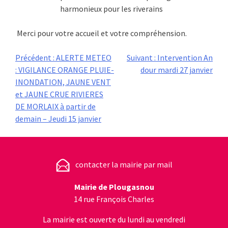
harmonieux pour les riverains
Merci pour votre accueil et votre compréhension.
Navigation
Précédent :
ALERTE METEO
Suivant :
Intervention An
: VIGILANCE ORANGE PLUIE-
dour mardi 27 janvier
de
INONDATION, JAUNE VENT
et JAUNE CRUE RIVIERES
l’article
DE MORLAIX à partir de
demain – Jeudi 15 janvier
contacter la mairie par mail
Mairie de Plougasnou
14 rue François Charles
La mairie est ouverte du lundi au vendredi