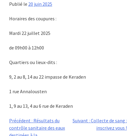
Publié le
20 juin 2025
Horaires des coupures :
Mardi 22 juillet 2025
de 09h00 à 12h00
Quartiers ou lieux-dits :
9, 2 au 8, 14 au 22 impasse de Keraden
1 rue Annalousten
1, 9 au 13, 4 au 6 rue de Keraden
Navigation
Précédent :
Résultats du
Suivant :
Collecte de sang :
contrôle sanitaire des eaux
inscrivez vous !
destinées à la