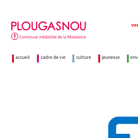
Skip
vo
to
content
accueil
cadre de vie
culture
jeunesse
en