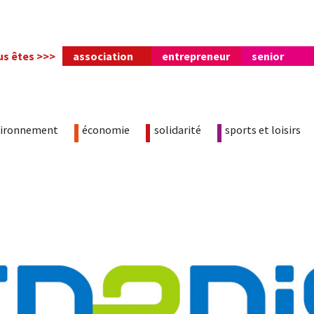
us êtes >>>
association
entrepreneur
senior
vironnement
économie
solidarité
sports et loisirs