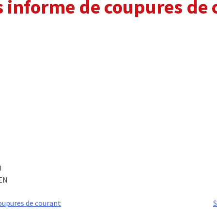
 informe de coupures de 
U
REN
oupures de courant
S