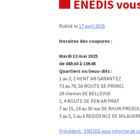
ENEDIS vous
Publié le
17 avril 2025
Horaires des coupures :
Mardi 13 mai 2025
de 08h30 à 10h45
Quartiers ou lieux-dits :
1 au 3, 2 HENT AR GARANTEZ
73 au 79, 56 ROUTE DE PRIMEL
29 chemin DE BELLEVUE
1, 4 ROUTE DE PEN AR PRAT
7 au 15, 24 au 30 rue DE RHUN PREDO
3 au 5, 2 au 6 RESIDENCE DE MILAUD
Navigation
Précédent :
ENEDIS vous informe de c