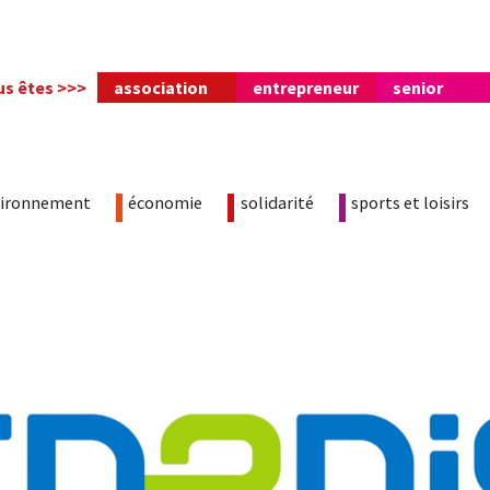
us êtes >>>
association
entrepreneur
senior
vironnement
économie
solidarité
sports et loisirs