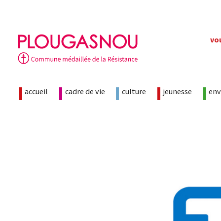
Skip
vo
to
content
accueil
cadre de vie
culture
jeunesse
en