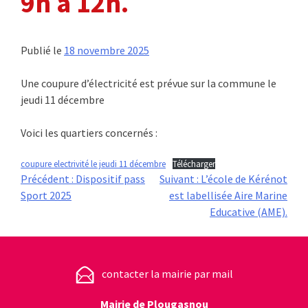
9h à 12h.
Publié le
18 novembre 2025
Une coupure d’électricité est prévue sur la commune le
jeudi 11 décembre
Voici les quartiers concernés :
coupure electrivité le jeudi 11 décembre
Télécharger
Navigation
Précédent :
Dispositif pass
Suivant :
L’école de Kérénot
Sport 2025
est labellisée Aire Marine
de
Educative (AME).
l’article
contacter la mairie par mail
Mairie de Plougasnou