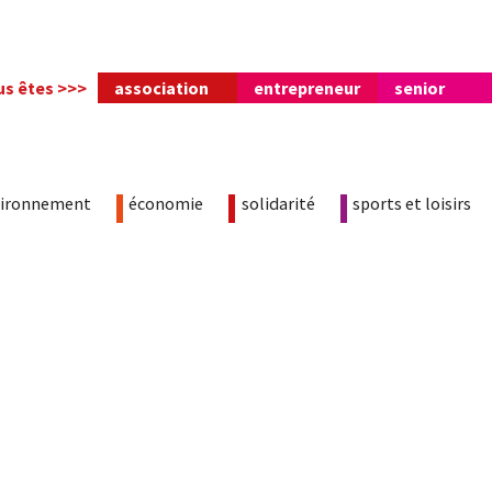
us êtes >>>
association
entrepreneur
senior
vironnement
économie
solidarité
sports et loisirs