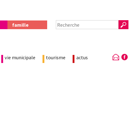
famille
vie municipale
tourisme
actus