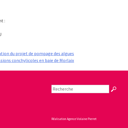
t :
U
tion du projet de pompage des algues
ssions conchylicoles en baie de Morlaix
Réalisation
Agence Violaine Pierret