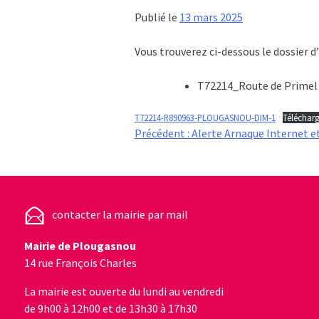
Publié le
13 mars 2025
Vous trouverez ci-dessous le dossier d’
T72214_Route de Primel 
T72214-R890963-PLOUGASNOU-DIM-1
Télécharg
Navigation
Précédent :
Alerte Arnaque Internet e
de
l’article
contacter la mairie par mail
Mairie de Plougasnou
14 rue François Charles
La mairie est ouverte du lundi au vendredi
de 9h00 à 12h00 et de 13h30 à 17h30