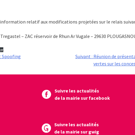
information relatif aux modifications projetées sur le relais suivan
Tregastel – ZAC réservoir de Rhun Ar Vugale – 29630 PLOUGASNO
er
t Spoofing
Suivant :
Réunion de présenta
vertes sur les conce
Suivre les actualités
de la mairie sur facebook
Suivre les actualités
de la mairie sur gwig