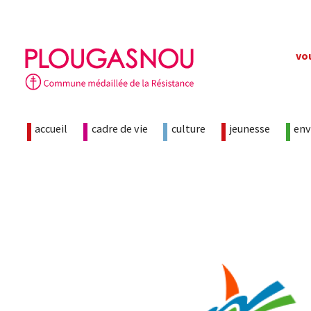
Skip
vo
to
content
accueil
cadre de vie
culture
jeunesse
en