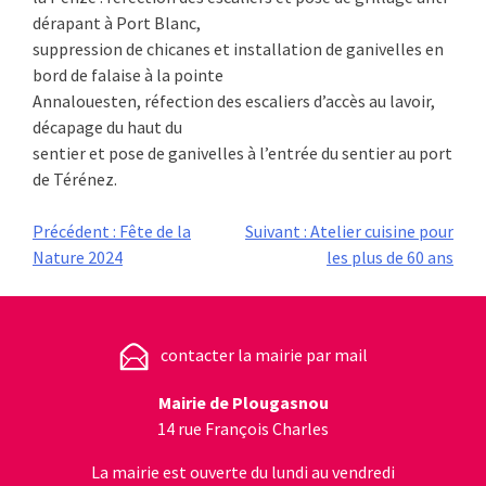
dérapant à Port Blanc,
suppression de chicanes et installation de ganivelles en
bord de falaise à la pointe
Annalouesten, réfection des escaliers d’accès au lavoir,
décapage du haut du
sentier et pose de ganivelles à l’entrée du sentier au port
de Térénez.
Navigation
Précédent :
Fête de la
Suivant :
Atelier cuisine pour
Nature 2024
les plus de 60 ans
de
l’article
contacter la mairie par mail
Mairie de Plougasnou
14 rue François Charles
La mairie est ouverte du lundi au vendredi