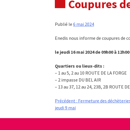
Coupures de
Publié le
6 mai 2024
Enedis nous informe de coupures de c
le jeudi 16 mai 2024 de 09h00 à 12h00
Quartiers ou lieux-dits :
– 1 au 5, 2 au 10 ROUTE DE LA FORGE
– 2 impasse DU BEL AIR
– 13 au 37, 12 au 24, 23B, 2B ROUTE
Navigation
Précédent :
Fermeture des déchèteries 
jeudi 9 mai
de
l’article