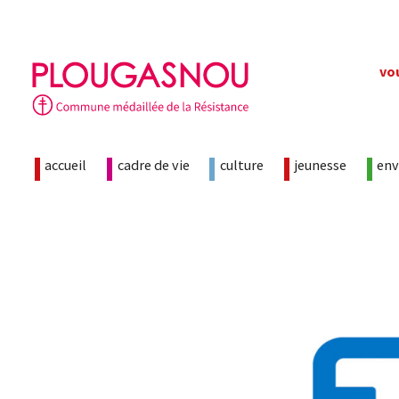
Skip
vo
to
content
accueil
cadre de vie
culture
jeunesse
en