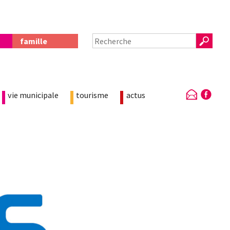
famille
vie municipale
tourisme
actus