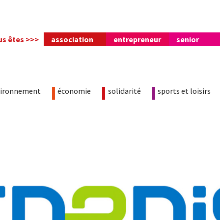
us êtes >>>
association
entrepreneur
senior
vironnement
économie
solidarité
sports et loisirs