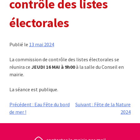
contrôle des listes
électorales
Publié le
13 mai 2024
La commission de contrôle des listes électorales se
réunira ce
JEUDI 16 MAI à 9h00
à la salle du Conseil en
mairie.
La séance est publique.
Navigation
Précédent :
Eau Fête du bord
Suivant :
Fête de la Nature
de mer !
2024
de
l’article
contacter la mairie par mail