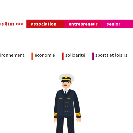
us êtes >>>
association
entrepreneur
senior
vironnement
économie
solidarité
sports et loisirs