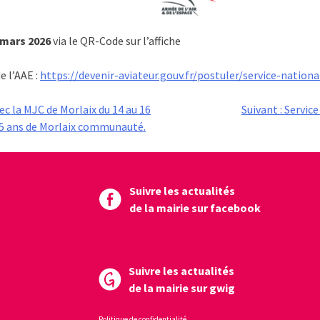
 mars 2026
via le QR-Code sur l’affiche
e l’AAE :
https://devenir-aviateur.gouv.fr/postuler/service-nationa
c la MJC de Morlaix du 14 au 16
Suivant :
Service
 25 ans de Morlaix communauté.
Suivre les actualités
de la mairie sur facebook
Suivre les actualités
de la mairie sur gwig
Politique de confidentialité