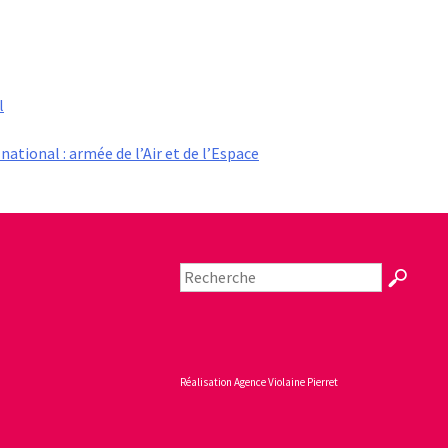
l
 national : armée de l’Air et de l’Espace
Réalisation
Agence Violaine Pierret