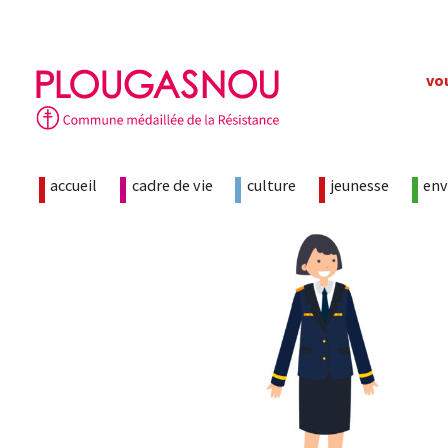
Skip
vo
to
content
accueil
cadre de vie
culture
jeunesse
en