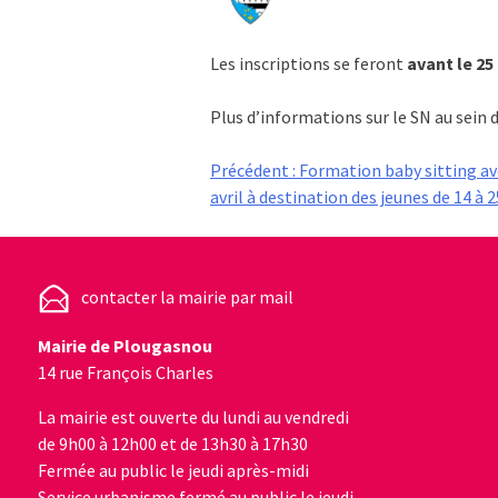
Les inscriptions se feront
avant le 25
Plus d’informations sur le SN au sein d
Navigation
Précédent :
Formation baby sitting ave
avril à destination des jeunes de 14 à
de
l’article
contacter la mairie par mail
Mairie de Plougasnou
14 rue François Charles
La mairie est ouverte du lundi au vendredi
de 9h00 à 12h00 et de 13h30 à 17h30
Fermée au public le jeudi après-midi
Service urbanisme fermé au public le jeudi