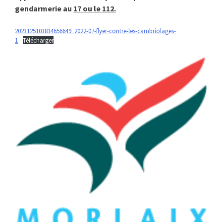
gendarmerie au
17 ou le 112.
2023125103814656649_2022-07-flyer-contre-les-cambriolages-
1
Télécharger