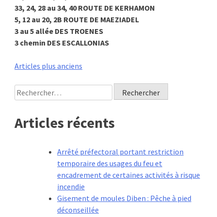
33, 24, 28 au 34, 40 ROUTE DE KERHAMON
5, 12 au 20, 2B ROUTE DE MAEZIADEL
3 au 5 allée DES TROENES
3 chemin DES ESCALLONIAS
Navigation
Articles plus anciens
des
Rechercher :
articles
Articles récents
Arrêté préfectoral portant restriction
temporaire des usages du feu et
encadrement de certaines activités à risque
incendie
Gisement de moules Diben : Pêche à pied
déconseillée